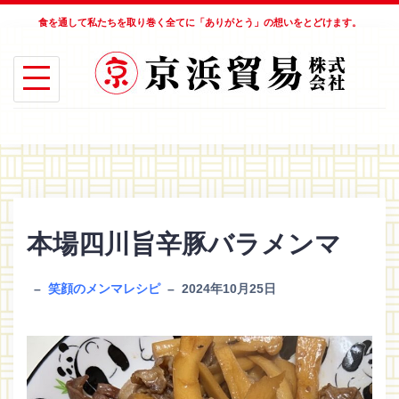
食を通して私たちを取り巻く全てに「ありがとう」の想いをとどけます。
S
k
i
p
t
o
c
o
本場四川旨辛豚バラメンマ
n
t
–
笑顔のメンマレシピ
–
2024年10月25日
e
n
t